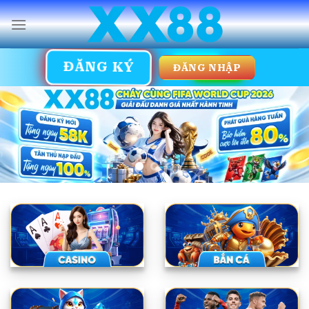
Skip
to
content
ĐĂNG KÝ
ĐĂNG NHẬP