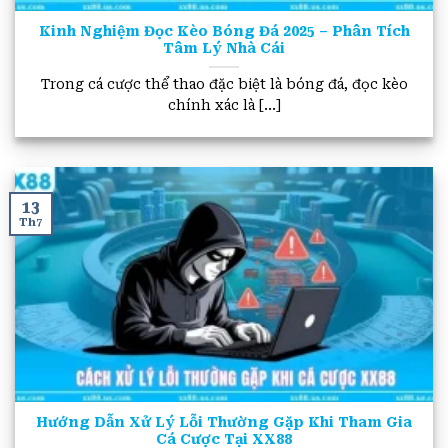
Kinh Nghiệm Đọc Kèo Bóng Đá 2025 – Phân Tích
Tâm Lý Nhà Cái
Trong cá cược thể thao đặc biệt là bóng đá, đọc kèo
chính xác là [...]
13
Th7
Hướng Dẫn Xử Lý Lỗi Thường Gặp Khi Tham Gia
Cá Cược Tại XX88